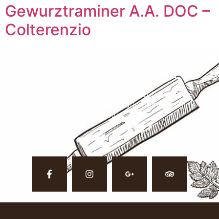
Gewurztraminer A.A. DOC –
Colterenzio
SEGUICI SUI SOCIAL
Vuoi restare aggiornato su eventi, ricette e
nuove pietanze? Seguici sulle nostre pagine
social.