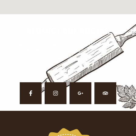
SEGUICI SUI SOCIAL
Vuoi restare aggiornato su eventi, ricette e
nuove pietanze? Seguici sulle nostre pagine
social.