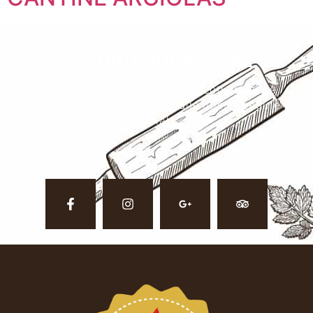
SEGUICI SUI SOCIAL
Vuoi restare aggiornato su eventi, ricette e
nuove pietanze? Seguici sulle nostre pagine
social.