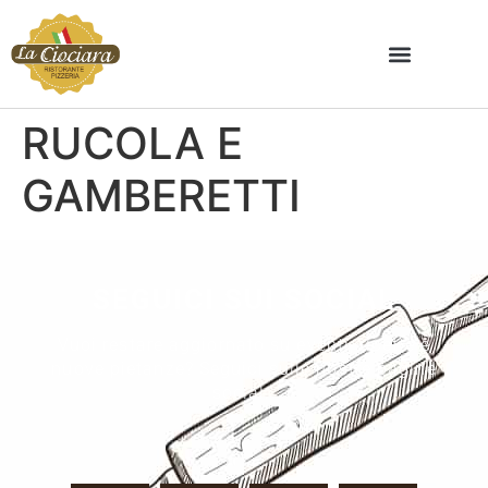
RUCOLA E
GAMBERETTI
SEGUICI SUI SOCIAL
Vuoi restare aggiornato su eventi, ricette e
nuove pietanze? Seguici sulle nostre pagine
social.