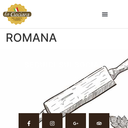
ROMANA
SEGUICI SUI SOCIAL
Vuoi restare aggiornato su eventi, ricette e
nuove pietanze? Seguici sulle nostre pagine
social.