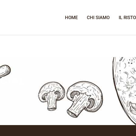
HOME
CHI SIAMO
IL RIST
OCIAL
 ricette e nuove pietanze? Seguici