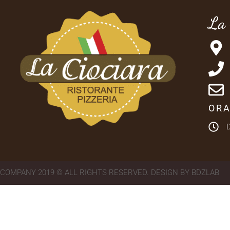
La 
ORA
COMPANY 2019 © ALL RIGHTS RESERVED. DESIGN BY BDZLAB