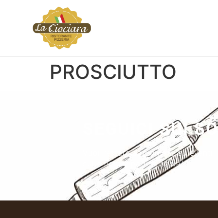
PROSCIUTTO
SEGUICI SUI S
Vuoi restare aggiornato su eventi,
sulle nostre pagine social.