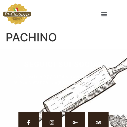
PACHINO
SEGUICI SUI SOCIAL
Vuoi restare aggiornato su eventi, ricette e
nuove pietanze? Seguici sulle nostre pagine
social.