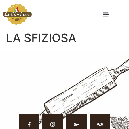
LA SFIZIOSA
SEGUICI SUI SOCIAL
Vuoi restare aggiornato su eventi, ricette e
nuove pietanze? Seguici sulle nostre pagine
social.