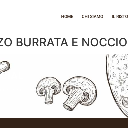
HOME
CHI SIAMO
IL RIST
ZO BURRATA E NOCCI
OCIAL
 ricette e nuove pietanze? Seguici