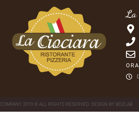
La 
ORA
COMPANY 2019 © ALL RIGHTS RESERVED. DESIGN BY BDZLAB