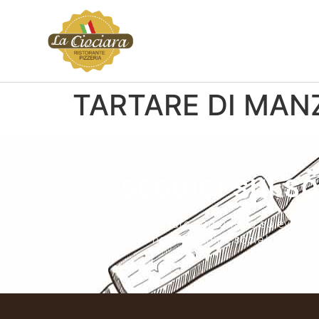
TARTARE DI MAN
SEGUICI SUI S
Vuoi restare aggiornato su eventi,
sulle nostre pagine social.