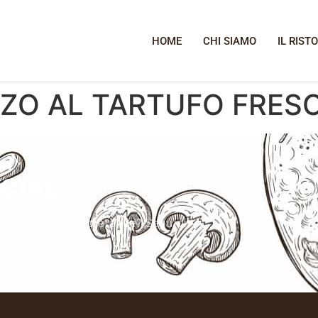
HOME
CHI SIAMO
IL RIST
NZO AL TARTUFO FRES
OCIAL
 ricette e nuove pietanze? Seguici