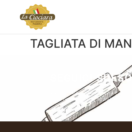
TAGLIATA DI MA
SEGUICI SUI S
Vuoi restare aggiornato su eventi,
sulle nostre pagine social.