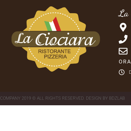
La 
ORA
COMPANY 2019 © ALL RIGHTS RESERVED. DESIGN BY BDZLAB