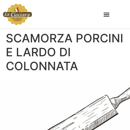
SCAMORZA PORCINI
E LARDO DI
COLONNATA
SEGUICI SUI SOCIAL
Vuoi restare aggiornato su eventi, ricette e
nuove pietanze? Seguici sulle nostre pagine
social.