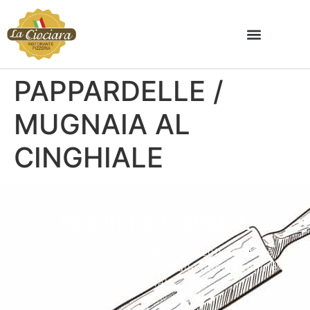
PAPPARDELLE /
MUGNAIA AL
CINGHIALE
SEGUICI SUI SOCIAL
Vuoi restare aggiornato su eventi, ricette e
nuove pietanze? Seguici sulle nostre pagine
social.