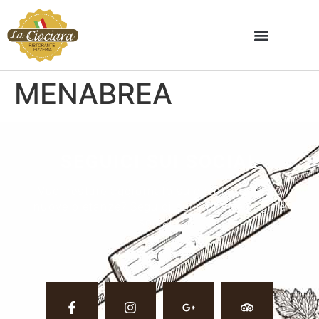
MENABREA
SEGUICI SUI SOCIAL
Vuoi restare aggiornato su eventi, ricette e
nuove pietanze? Seguici sulle nostre pagine
social.