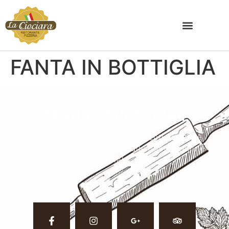
FANTA IN BOTTIGLIA
SEGUICI SUI SOCIAL
Vuoi restare aggiornato su eventi, ricette e
nuove pietanze? Seguici sulle nostre pagine
social.