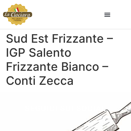
Sud Est Frizzante –
IGP Salento
Frizzante Bianco –
Conti Zecca
SEGUICI SUI SOCIAL
Vuoi restare aggiornato su eventi, ricette e
nuove pietanze? Seguici sulle nostre pagine