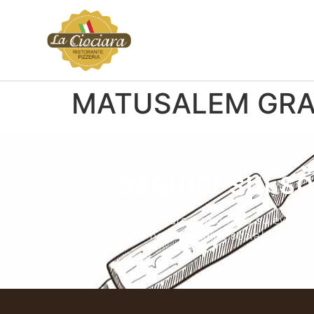
MATUSALEM GRA
SEGUICI SUI S
Vuoi restare aggiornato su eventi,
sulle nostre pagine social.