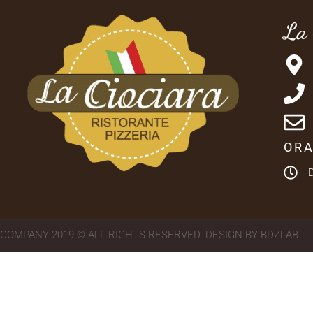
La 
ORA
COMPANY 2019 © ALL RIGHTS RESERVED. DESIGN BY BDZLAB