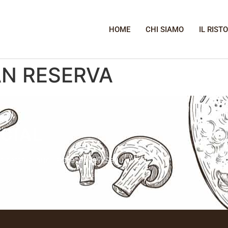
HOME
CHI SIAMO
IL RIST
N RESERVA
OCIAL
 ricette e nuove pietanze? Seguici