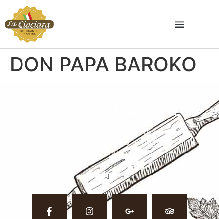
DON PAPA BAROKO
SEGUICI SUI SOCIAL
Vuoi restare aggiornato su eventi, ricette e
nuove pietanze? Seguici sulle nostre pagine
social.