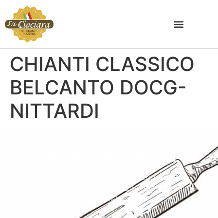
CHIANTI CLASSICO
BELCANTO DOCG-
NITTARDI
SEGUICI SUI SOCIAL
Vuoi restare aggiornato su eventi, ricette e
nuove pietanze? Seguici sulle nostre pagine
social.