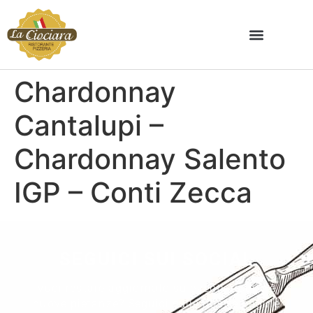
Chardonnay
Cantalupi –
Chardonnay Salento
IGP – Conti Zecca
SEGUICI SUI SOCIAL
Vuoi restare aggiornato su eventi, ricette e
nuove pietanze? Seguici sulle nostre pagine