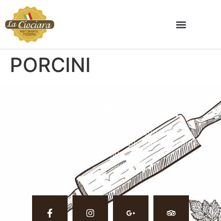
PORCINI
SEGUICI SUI SOCIAL
Vuoi restare aggiornato su eventi, ricette e
nuove pietanze? Seguici sulle nostre pagine
social.