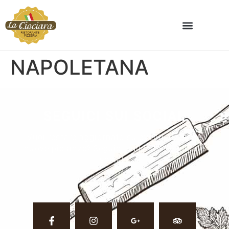
NAPOLETANA
SEGUICI SUI SOCIAL
Vuoi restare aggiornato su eventi, ricette e
nuove pietanze? Seguici sulle nostre pagine
social.